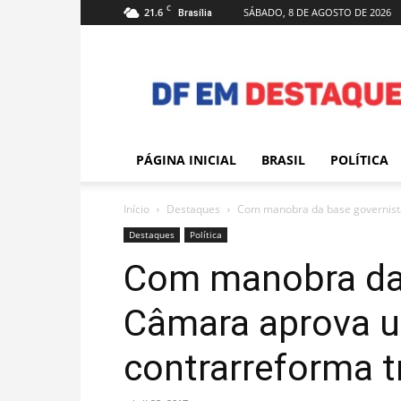
C
21.6
SÁBADO, 8 DE AGOSTO DE 2026
Brasília
DF
em
Destaque
PÁGINA INICIAL
BRASIL
POLÍTICA
Início
Destaques
Com manobra da base governista
Destaques
Política
Com manobra da 
Câmara aprova u
contrarreforma t