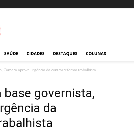
SAÚDE
CIDADES
DESTAQUES
COLUNAS
, Câmara aprova urgência da contrarreforma trabalhista
base governista,
rgência da
rabalhista