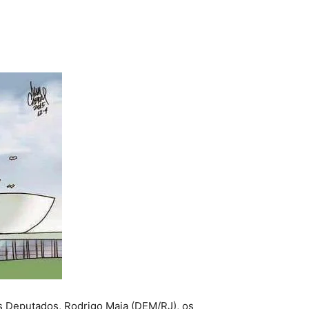
 Deputados, Rodrigo Maia (DEM/RJ), os