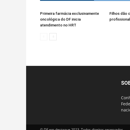
Primeira farmácia exclusivamente
Filhos dão 
oncológica do DF inicia
profissiona
atendimento no HRT
SO
Conh
Fede
naci
© DF em destaque 2023. Todos direitos reservados.