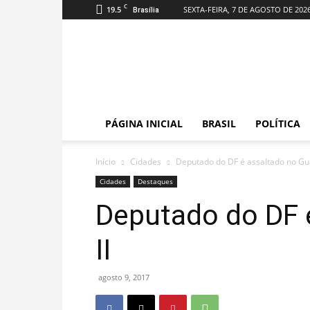
C
19.5
SEXTA-FEIRA, 7 DE AGOSTO DE 202
Brasília
DF
em
Destaque
PÁGINA INICIAL
BRASIL
POLÍTICA
Início
Cidades
Deputado do DF é assaltado no Gua
Cidades
Destaques
Deputado do DF 
II
agosto 9, 2017