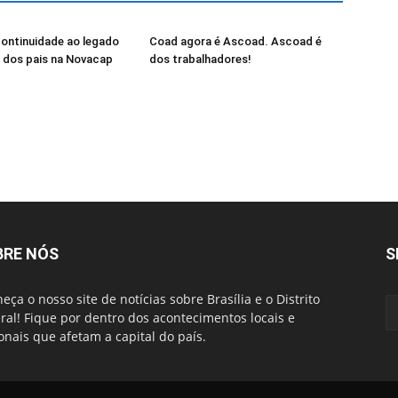
continuidade ao legado
Coad agora é Ascoad. Ascoad é
l dos pais na Novacap
dos trabalhadores!
BRE NÓS
S
eça o nosso site de notícias sobre Brasília e o Distrito
ral! Fique por dentro dos acontecimentos locais e
onais que afetam a capital do país.