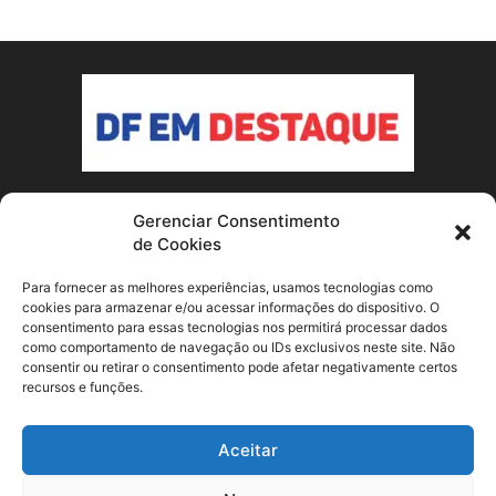
Gerenciar Consentimento
SOBRE NÓS
de Cookies
Conheça o nosso site de notícias sobre Brasília e o Distrito
Para fornecer as melhores experiências, usamos tecnologias como
Federal! Fique por dentro dos acontecimentos locais e
cookies para armazenar e/ou acessar informações do dispositivo. O
consentimento para essas tecnologias nos permitirá processar dados
nacionais que afetam a capital do país.
como comportamento de navegação ou IDs exclusivos neste site. Não
consentir ou retirar o consentimento pode afetar negativamente certos
Contato:
dfemdestaque@gmail.com
recursos e funções.
SIGA-NOS
Aceitar