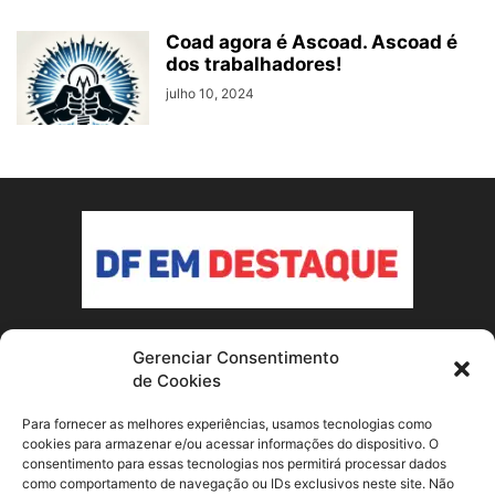
Coad agora é Ascoad. Ascoad é
dos trabalhadores!
julho 10, 2024
Gerenciar Consentimento
SOBRE NÓS
de Cookies
Conheça o nosso site de notícias sobre Brasília e o Distrito
Para fornecer as melhores experiências, usamos tecnologias como
Federal! Fique por dentro dos acontecimentos locais e
cookies para armazenar e/ou acessar informações do dispositivo. O
consentimento para essas tecnologias nos permitirá processar dados
nacionais que afetam a capital do país.
como comportamento de navegação ou IDs exclusivos neste site. Não