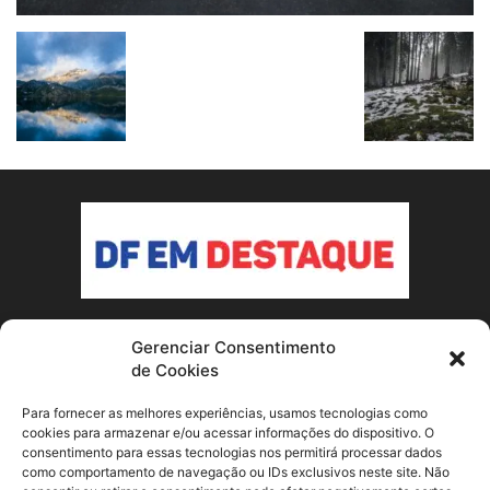
Gerenciar Consentimento
SOBRE NÓS
de Cookies
Conheça o nosso site de notícias sobre Brasília e o Distrito
Para fornecer as melhores experiências, usamos tecnologias como
Federal! Fique por dentro dos acontecimentos locais e
cookies para armazenar e/ou acessar informações do dispositivo. O
consentimento para essas tecnologias nos permitirá processar dados
nacionais que afetam a capital do país.
como comportamento de navegação ou IDs exclusivos neste site. Não