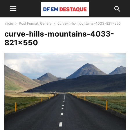
Início
Post Format: Gallery
curve-hills-mountains-4033-821x550
curve-hills-mountains-4033-
821×550