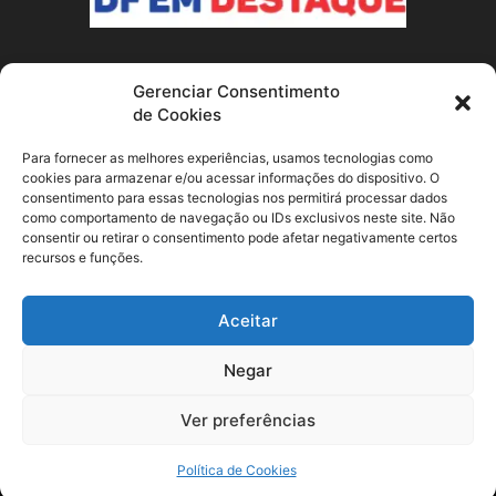
Gerenciar Consentimento
SOBRE NÓS
de Cookies
Conheça o nosso site de notícias sobre Brasília e o Distrito
Para fornecer as melhores experiências, usamos tecnologias como
Federal! Fique por dentro dos acontecimentos locais e
cookies para armazenar e/ou acessar informações do dispositivo. O
consentimento para essas tecnologias nos permitirá processar dados
nacionais que afetam a capital do país.
como comportamento de navegação ou IDs exclusivos neste site. Não
consentir ou retirar o consentimento pode afetar negativamente certos
recursos e funções.
SIGA-NOS
Aceitar
Negar
Ver preferências
Política de Cookies (BR)
Contato
Política de Cookies
© DF em destaque 2023. Todos direitos reservados.