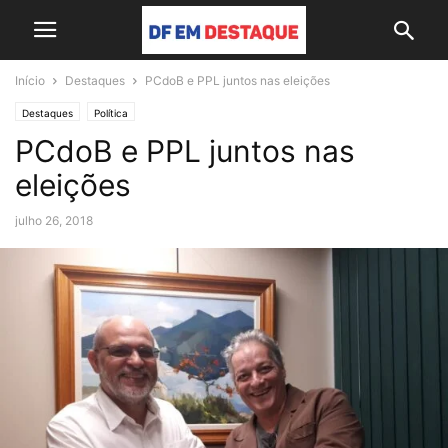
Início
Destaques
PCdoB e PPL juntos nas eleições
Destaques
Política
PCdoB e PPL juntos nas
eleições
julho 26, 2018