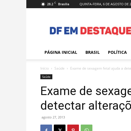
C
28.2
QUINTA-FEIRA, 6 DE AGOSTO DE 
Brasília
DF
em
Destaque
PÁGINA INICIAL
BRASIL
POLÍTICA
Início
Saúde
Exame de sexagem fetal ajuda a dete
Saúde
Exame de sexage
detectar alteraç
agosto 27, 2013