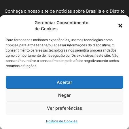
Conheça o nosso site de notícias sobre Brasília e o Distrito
Federal! Fique por dentro dos acontecimentos locais e
Gerenciar Consentimento
nacionais que afetam a capital do país.
de Cookies
Contato:
dfemdestaque@gmail.com
Para fornecer as melhores experiências, usamos tecnologias como
cookies para armazenar e/ou acessar informações do dispositivo. O
SIGA-NOS
consentimento para essas tecnologias nos permitirá processar dados
como comportamento de navegação ou IDs exclusivos neste site. Não
consentir ou retirar o consentimento pode afetar negativamente certos
recursos e funções.
Aceitar
© DF em destaque 2023. Todos direitos reservados.
Negar
Ver preferências
Política de Cookies