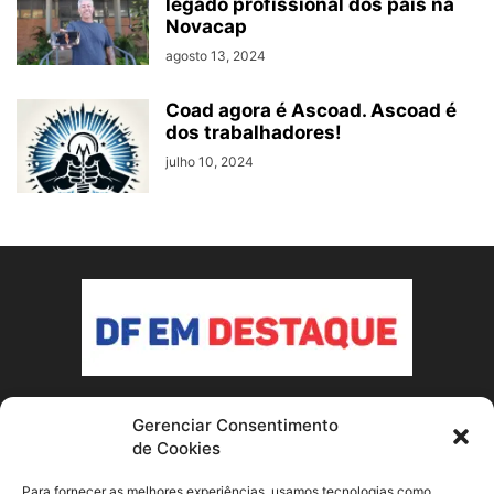
legado profissional dos pais na
Novacap
agosto 13, 2024
Coad agora é Ascoad. Ascoad é
dos trabalhadores!
julho 10, 2024
Gerenciar Consentimento
SOBRE NÓS
de Cookies
Conheça o nosso site de notícias sobre Brasília e o Distrito
Para fornecer as melhores experiências, usamos tecnologias como