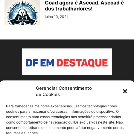
Coad agora é Ascoad. Ascoad é
dos trabalhadores!
julho 10, 2024
Gerenciar Consentimento
SOBRE NÓS
de Cookies
Conheça o nosso site de notícias sobre Brasília e o Distrito
Para fornecer as melhores experiências, usamos tecnologias como
Federal! Fique por dentro dos acontecimentos locais e
cookies para armazenar e/ou acessar informações do dispositivo. O
consentimento para essas tecnologias nos permitirá processar dados
nacionais que afetam a capital do país.
como comportamento de navegação ou IDs exclusivos neste site. Não
consentir ou retirar o consentimento pode afetar negativamente certos
Contato:
dfemdestaque@gmail.com
recursos e funções.